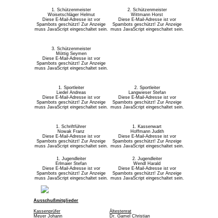
1. Schützenmeister
2. Schützenmeister
Woisetschläger Helmut
Wittmann Horst
Diese E-Mail-Adresse ist vor
Diese E-Mail-Adresse ist vor
Spambots geschützt! Zur Anzeige
Spambots geschützt! Zur Anzeige
muss JavaScript eingeschaltet sein.
muss JavaScript eingeschaltet sein.
3. Schützenmeister
Möttig Seymen
Diese E-Mail-Adresse ist vor
Spambots geschützt! Zur Anzeige
muss JavaScript eingeschaltet sein.
1. Sportleiter
2. Sportleiter
Liedel Andreas
Langwieser Stefan
Diese E-Mail-Adresse ist vor
Diese E-Mail-Adresse ist vor
Spambots geschützt! Zur Anzeige
Spambots geschützt! Zur Anzeige
muss JavaScript eingeschaltet sein.
muss JavaScript eingeschaltet sein.
1. Schriftführer
1. Kassenwart
Nowak Franz
Hoffmann Judith
Diese E-Mail-Adresse ist vor
Diese E-Mail-Adresse ist vor
Spambots geschützt! Zur Anzeige
Spambots geschützt! Zur Anzeige
muss JavaScript eingeschaltet sein.
muss JavaScript eingeschaltet sein.
1. Jugendleiter
2. Jugendleiter
Erlmaier Stefan
Wendl Harald
Diese E-Mail-Adresse ist vor
Diese E-Mail-Adresse ist vor
Spambots geschützt! Zur Anzeige
Spambots geschützt! Zur Anzeige
muss JavaScript eingeschaltet sein.
muss JavaScript eingeschaltet sein.
Ausschußmitglieder
Kassenprüfer
Ältestenrat
Meyer Johann
Dr. Gamel Christian