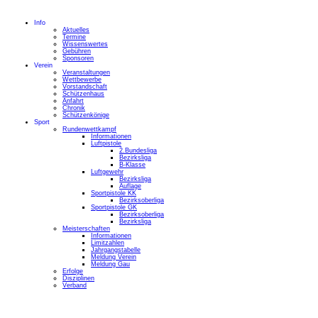
Info
Aktuelles
Termine
Wissenswertes
Gebühren
Sponsoren
Verein
Veranstaltungen
Wettbewerbe
Vorstandschaft
Schützenhaus
Anfahrt
Chronik
Schützenkönige
Sport
Rundenwettkampf
Informationen
Luftpistole
2.Bundesliga
Bezirksliga
B-Klasse
Luftgewehr
Bezirksliga
Auflage
Sportpistole KK
Bezirksoberliga
Sportpistole GK
Bezirksoberliga
Bezirksliga
Meisterschaften
Informationen
Limitzahlen
Jahrgangstabelle
Meldung Verein
Meldung Gau
Erfolge
Disziplinen
Verband