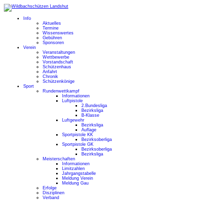
Info
Aktuelles
Termine
Wissenswertes
Gebühren
Sponsoren
Verein
Veranstaltungen
Wettbewerbe
Vorstandschaft
Schützenhaus
Anfahrt
Chronik
Schützenkönige
Sport
Rundenwettkampf
Informationen
Luftpistole
2.Bundesliga
Bezirksliga
B-Klasse
Luftgewehr
Bezirksliga
Auflage
Sportpistole KK
Bezirksoberliga
Sportpistole GK
Bezirksoberliga
Bezirksliga
Meisterschaften
Informationen
Limitzahlen
Jahrgangstabelle
Meldung Verein
Meldung Gau
Erfolge
Disziplinen
Verband