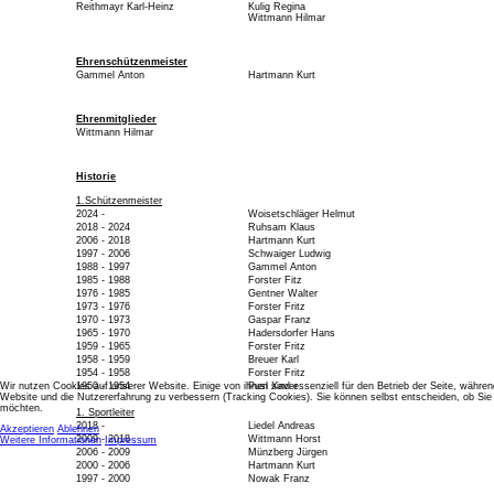
Reithmayr Karl-Heinz
Kulig Regina
Wittmann Hilmar
Ehrenschützenmeister
Gammel Anton
Hartmann Kurt
Ehrenmitglieder
Wittmann Hilmar
Historie
1.Schützenmeister
2024 -
Woisetschläger Helmut
2018 - 2024
Ruhsam Klaus
2006 - 2018
Hartmann Kurt
1997 - 2006
Schwaiger Ludwig
1988 - 1997
Gammel Anton
1985 - 1988
Forster Fitz
1976 - 1985
Gentner Walter
1973 - 1976
Forster Fritz
1970 - 1973
Gaspar Franz
1965 - 1970
Hadersdorfer Hans
1959 - 1965
Forster Fritz
1958 - 1959
Breuer Karl
1954 - 1958
Forster Fritz
Wir nutzen Cookies auf unserer Website. Einige von ihnen sind essenziell für den Betrieb der Seite, währen
1950 - 1954
Pusl Xaver
Website und die Nutzererfahrung zu verbessern (Tracking Cookies). Sie können selbst entscheiden, ob Sie
möchten.
1. Sportleiter
2018 -
Liedel Andreas
Akzeptieren
Ablehnen
2009 - 2018
Wittmann Horst
Weitere Informationen
Impressum
2006 - 2009
Münzberg Jürgen
2000 - 2006
Hartmann Kurt
1997 - 2000
Nowak Franz