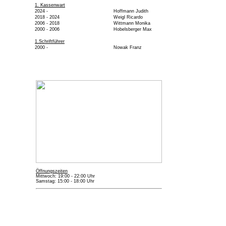
1. Kassenwart
2024 -
Hoffmann Judith
2018 - 2024
Weigl Ricardo
2006 - 2018
Wittmann Monika
2000 - 2006
Hobelsberger Max
1.Schriftführer
2000 -
Nowak Franz
Öffnungszeiten
Mittwoch: 19:00 - 22:00 Uhr
Samstag: 15:00 - 18:00 Uhr