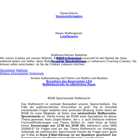
Gastschützen
Vereinsinformation
Neues Waffengesetz
Lesefassung
Waffenrechtliches Bedürfnis
Wir nutzen Cookies auf unserer Website. Einige von ihnen sind essenziell für den Betrieb der Seite,
BSSB Information
während andere uns helfen, diese Website und die Nutzererfahrung zu verbessern (Tracking Cookies). Sie
Formular Bescheinigung
können selbst entscheiden, ob Sie die Cookies zulassen möchten.
Akzeptieren
Ablehnen
Weitere Informationen
Impressum
Sichere Aufbewahrung und Führen von Waffen und Munition
Broschüre des Bayerischen LKA
Waffenkontrolle im öffentlichen Raum
BSSB Sprechstunde Waffenrecht
Das Waffenrecht ist zentraler Bestandteil unseres Sportschießens. Die
Fülle der waffenrechtlichen Vorschriften ist groß. Die im Einzelfall
entstehenden Fragen bedürfen einer profunden Beratung. Daher bietet der
BSSB für seine Mitglieder ab Sofort eine
wöchentliche Waffenrechts-
Sprechstunde
an. Hierfür konnte der BSSB einen Spezialisten für dieses
Thema gewinnen: Hans Jürgen Marker, der u. a. auch Verfasser mehrerer
Fachveröffentlichungen zum Thema Waffen ist, steht Ihnen ab Sofort
immer
Donnerstags von 17:00 bis 19:00 Uhr
telefonisch unter (089)
316949-47 für Fragen rund um das Thema Waffenrecht zur Verfügung.
Außerhalb der telefonischen Sprechstunde können die Fragen auch gerne
per E-Mail an
Diese E-Mail-Adresse ist vor Spambots geschützt! Zur