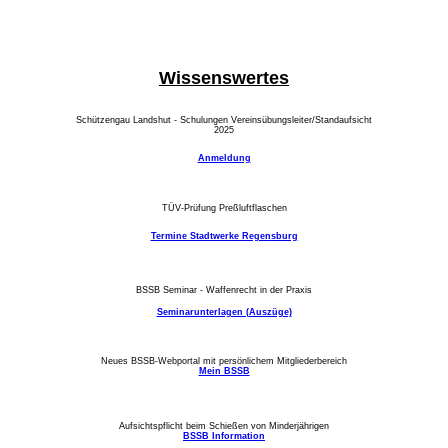
Wissenswertes
Schützengau Landshut - Schulungen Vereinsübungsleiter/Standaufsicht
2025
Anmeldung
TÜV-Prüfung Preßluftflaschen
Termine Stadtwerke Regensburg
BSSB Seminar - Waffenrecht in der Praxis
Seminarunterlagen (Auszüge)
Neues BSSB-Webportal mit persönlichem Mitgliederbereich
Mein BSSB
Aufsichtspflicht beim Schießen von Minderjährigen
BSSB Information