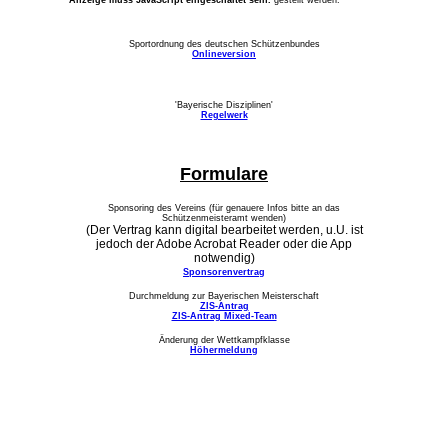
Anzeige muss JavaScript eingeschaltet sein.
gestellt werden.
Sportordnung des deutschen Schützenbundes
Onlineversion
'Bayerische Disziplinen'
Regelwerk
Formulare
Sponsoring des Vereins (für genauere Infos bitte an das
Schützenmeisteramt wenden)
(Der Vertrag kann digital bearbeitet werden, u.U. ist
jedoch der Adobe Acrobat Reader oder die App
notwendig)
Sponsorenvertrag
Durchmeldung zur Bayerischen Meisterschaft
ZIS-Antrag
ZIS-Antrag Mixed-Team
Änderung der Wettkampfklasse
Höhermeldung