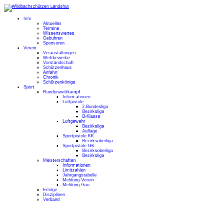
Info
Aktuelles
Termine
Wissenswertes
Gebühren
Sponsoren
Verein
Veranstaltungen
Wettbewerbe
Vorstandschaft
Schützenhaus
Anfahrt
Chronik
Schützenkönige
Sport
Rundenwettkampf
Informationen
Luftpistole
2.Bundesliga
Bezirksliga
B-Klasse
Luftgewehr
Bezirksliga
Auflage
Sportpistole KK
Bezirksoberliga
Sportpistole GK
Bezirksoberliga
Bezirksliga
Meisterschaften
Informationen
Limitzahlen
Jahrgangstabelle
Meldung Verein
Meldung Gau
Erfolge
Disziplinen
Verband